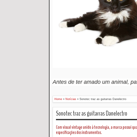
Antes de ter amado um animal, p
Home
»
Notícias
»
Sonotec traz as guitarras Danelectro
Sonotec traz as guitarras Danelectro
Com visual vintage unido à tecnologia, a marca possui qu
especificações dos instrumentos.