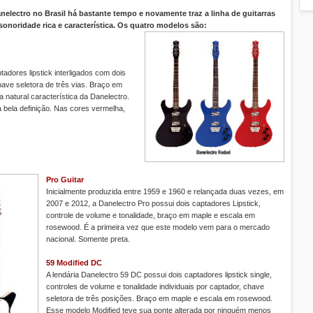
electro no Brasil há bastante tempo e novamente traz a linha de guitarras
sonoridade rica e característica. Os quatro modelos são:
adores lipstick interligados com dois
ave seletora de três vias. Braço em
natural característica da Danelectro.
 bela definição. Nas cores vermelha,
Pro Guitar
Inicialmente produzida entre 1959 e 1960 e relançada duas vezes, em
2007 e 2012, a Danelectro Pro possui dois captadores Lipstick,
controle de volume e tonalidade, braço em maple e escala em
rosewood. É a primeira vez que este modelo vem para o mercado
nacional. Somente preta.
59 Modified DC
A lendária Danelectro 59 DC possui dois captadores lipstick single,
controles de volume e tonalidade individuais por captador, chave
seletora de três posições. Braço em maple e escala em rosewood.
Esse modelo Modified teve sua ponte alterada por ninguém menos