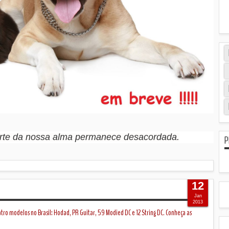
arte da nossa alma permanece desacordada.
P
12
Jan
2013
atro modelos no Brasil: Hodad, PR Guitar, 59 Modied DC e 12 String DC. Conheça as