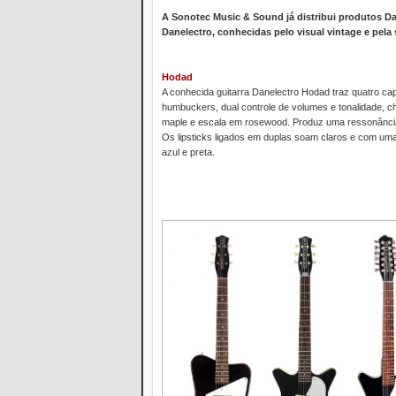
A Sonotec Music & Sound já distribui produtos Dan
Danelectro, conhecidas pelo visual vintage e pela 
Hodad
A conhecida guitarra Danelectro Hodad traz quatro capt
humbuckers, dual controle de volumes e tonalidade, ch
maple e escala em rosewood. Produz uma ressonância 
Os lipsticks ligados em duplas soam claros e com uma
azul e preta.