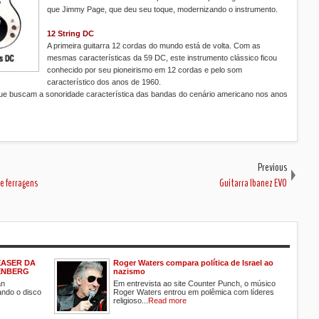
que Jimmy Page, que deu seu toque, modernizando o instrumento.
12 String DC
A primeira guitarra 12 cordas do mundo está de volta. Com as
mesmas características da 59 DC, este instrumento clássico ficou
conhecido por seu pioneirismo em 12 cordas e pelo som
característico dos anos de 1960.
que buscam a sonoridade característica das bandas do cenário americano nos anos
Previous
 e ferragens
Guitarra Ibanez EVO
EASER DA
Roger Waters compara política de Israel ao
ENBERG
nazismo
an
Em entrevista ao site Counter Punch, o músico
ando o disco
Roger Waters entrou em polêmica com líderes
religioso...
Read more