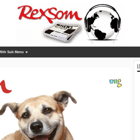
With Sub Menu
L