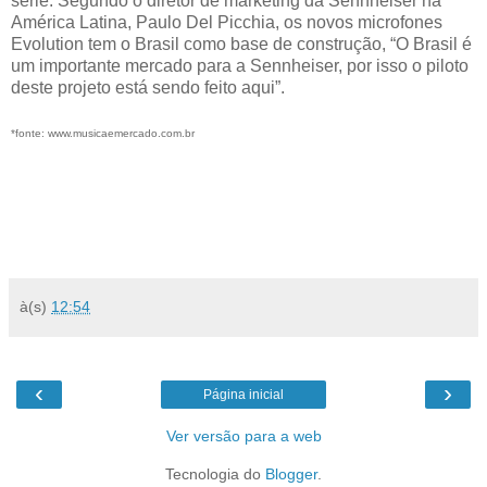
série. Segundo o diretor de marketing da Sennheiser na
América Latina, Paulo Del Picchia, os novos microfones
Evolution tem o Brasil como base de construção, “O Brasil é
um importante mercado para a Sennheiser, por isso o piloto
deste projeto está sendo feito aqui”.
*fonte: www.musicaemercado.com.br
à(s)
12:54
‹
›
Página inicial
Ver versão para a web
Tecnologia do
Blogger
.