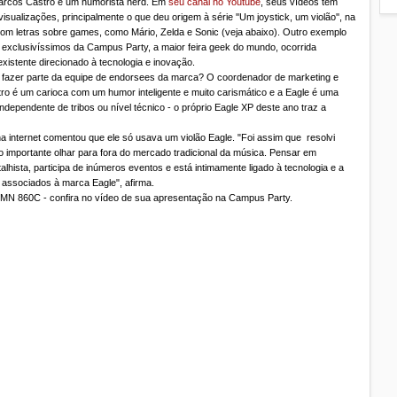
arcos Castro é um humorista nerd. Em
seu canal no Youtube
, seus vídeos têm
sualizações, principalmente o que deu origem à série
''Um joystick, um violão'', na
om letras sobre games, como Mário, Zelda e Sonic (veja abaixo). Outro exemplo
 exclusivíssimos da Campus Party, a maior feira geek do mundo, ocorrida
xistente direcionado à tecnologia e inovação.
a fazer parte da equipe de endorsees da marca? O coordenador de marketing e
o é um carioca com um humor inteligente e muito carismático e a Eagle é uma
independente de tribos ou nível técnico - o próprio Eagle XP deste ano traz a
a internet comentou que ele só usava um violão Eagle. "Foi assim que resolvi
 importante olhar para fora do mercado tradicional da música. Pensar em
lhista, participa de inúmeros eventos e está intimamente ligado à tecnologia e a
 associados à marca Eagle", afirma.
EMN 860C - confira no vídeo de sua apresentação na Campus Party.