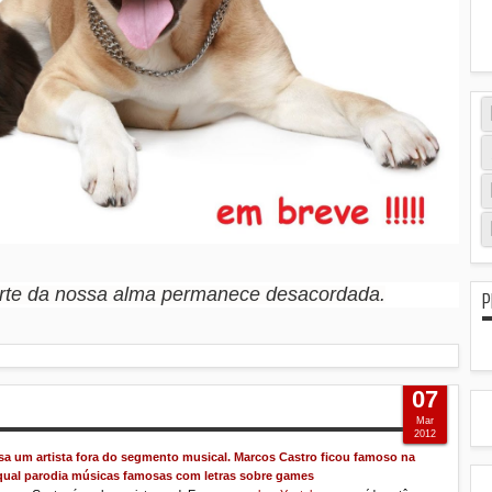
arte da nossa alma permanece desacordada.
P
07
Mar
2012
sa um artista fora do segmento musical. Marcos Castro ficou famoso na
na qual parodia músicas famosas com letras sobre games