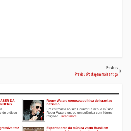
Previous
PreviousPostagem mais antiga
EASER DA
Roger Waters compara política de Israel ao
ENBERG
nazismo
an
Em entrevista ao site Counter Punch, o músico
ando o disco
Roger Waters entrou em polêmica com líderes
religioso...
Read more
gressivo traz
Exportadores de música veem Brasil em