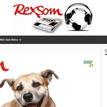
With Sub Menu
L