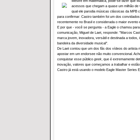
Mestre em matemática, pode-se dizer que M
acessos que chegam a quase um milhão de vi
qual ele parodia músicas clássicas da MPB c
para confirmar: Castro também foi um dos convidados
recentemente no Brasil e considerada o maior evento e
E por que - você se pergunta - a Eagle o chamou par
comunicação, Miguel de Laet, responde: "Marcos Castr
marca jovem, inovadora, versátil e destinada a todos, 
bandeira da diversidade musical".
De Laet contou que um dos fãs dos vídeos do artista n
apostar em um endorsee não muito convencional. Acho
conquistar esse público
geek
, que é extremamente deta
inovação, valores que começamos a trabalhar e estão
Castro já está usando o modelo Eagle Master Series 