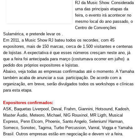
RJ da Music Show. Considerada
uma das principais etapas da
feira, o evento irá acontecer no
mesmo local do ano passado, o
Centro de Convenções
Sulamérica, e pretende levar os .
Em 2011, a Music Show RJ bateu todos os recordes, com 45
expositores, mais de 150 marcas, cerca de 1.500 visitantes e centenas
de lojistas. A expectativa é que esses números cresçam neste ano, já
que a feira foi antecipada para março (costumava ocorrer em julho) a
pedido dos próprios expositores e lojistas.
Abaixo, veja todas as empresas confirmadas até o momento. A Yamaha
também acaba de anunciar a sua participação. De acordo com a
organização, em breve, serão divulgados todos os workshops e clínicas
para esta etapa.
Expositores confirmados:
ASK, Baquetas Liverpool, Deval, Frahm, Giannini, Hotsound, Kadosh,
Master Áudio, Meteoro, Michael, NIG Rouxinol, MR Ligth, Musical
Express, Penn
Elcom, Phoenix,
Santo Angelo
, Selenium/ Harman,
Someco, Sonotec, Tagima, Turbo Percussion, Vanral, Vogga e
Yamaha
Brasil
. Outros empresas estão em negociação e devem vir a feira.