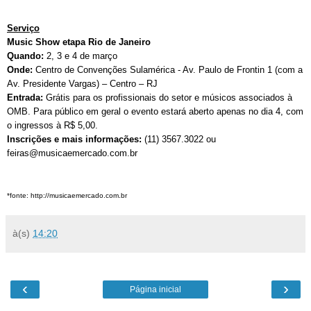
Serviço
Music Show etapa Rio de Janeiro
Q
uando:
2, 3 e 4 de março
Onde:
Centro de Convenções Sulamérica - Av. Paulo de Frontin 1 (com a
Av. Presidente Vargas) – Centro – RJ
Entrada:
Grátis para os profissionais do setor e músicos associados à
OMB. Para público em geral o evento estará aberto apenas no dia 4, com
o ingressos à R$ 5,00.
Inscrições e mais informações:
(11) 3567.3022 ou
feiras@musicaemercado.com.br
*fonte: http://musicaemercado.com.br
à(s)
14:20
‹
›
Página inicial