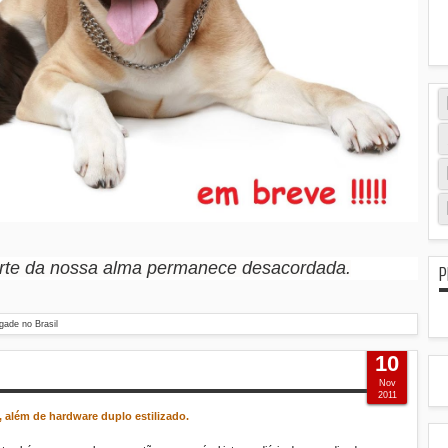
arte da nossa alma permanece desacordada.
P
gade no Brasil
10
Nov
2011
 além de hardware duplo estilizado.