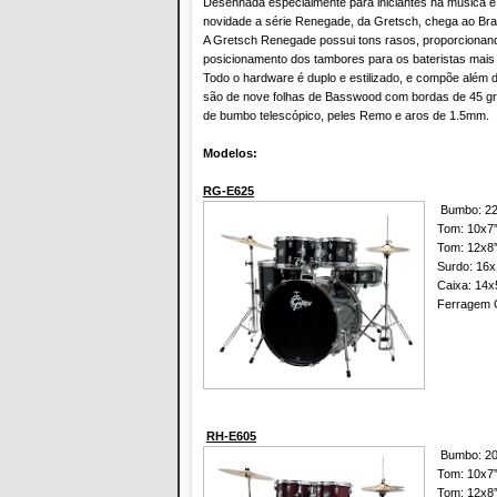
Desenhada especialmente para iniciantes na música e
novidade a série Renegade, da Gretsch, chega ao Brasi
A Gretsch Renegade possui tons rasos, proporcionand
posicionamento dos tambores para os bateristas mais
Todo o hardware é duplo e estilizado, e compõe além d
são de nove folhas de Basswood com bordas de 45 grau
de bumbo telescópico, peles Remo e aros de 1.5mm.
Modelos:
RG-E625
Bumbo: 2
Tom: 10x7
Tom: 12x8
Surdo: 16x
Caixa: 14x
Ferragem 
RH-E605
Bumbo: 2
Tom: 10x7
Tom: 12x8