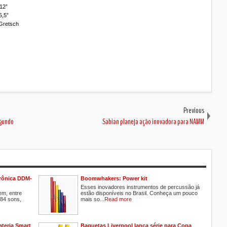
12”
5,5”
Gretsch
Previous
egundo
Sabian planeja ação inovadora para NAMM
trônica DDM-
Boomwhakers: Power kit
Esses inovadores instrumentos de percussão já
em, entre
estão disponíveis no Brasil. Conheça um pouco
184 sons,
mais so...
Read more
ateria Smart
Baquetas Liverpool lança série para Copa