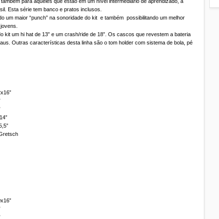
 também para aqueles que estão em um nível intermediário de aprendizado, a
l. Esta série tem banco e pratos inclusos.
o um maior “punch” na sonoridade do kit e também possibilitando um melhor
 jovens.
o kit um hi hat de 13” e um crash/ride de 18”. Os cascos que revestem a bateria
s. Outras características desta linha são o tom holder com sistema de bola, pé
2x16”
”
”
14”
5,5”
Gretsch
0x16”
”
”