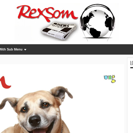
With Sub Menu
L