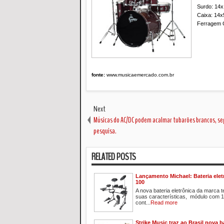
Surdo: 14x
Caixa: 14x
Ferragem 
fonte:
www.musicaemercado.com.br
Next
Músicas do AC/DC podem acalmar tubarões brancos, s
pesquisa.
RELATED POSTS
Lançamento Michael: Bateria ele
100
A nova bateria eletrônica da marca t
suas características, módulo com 
cont...
Read more
Strike Music traz ao Brasil nova b