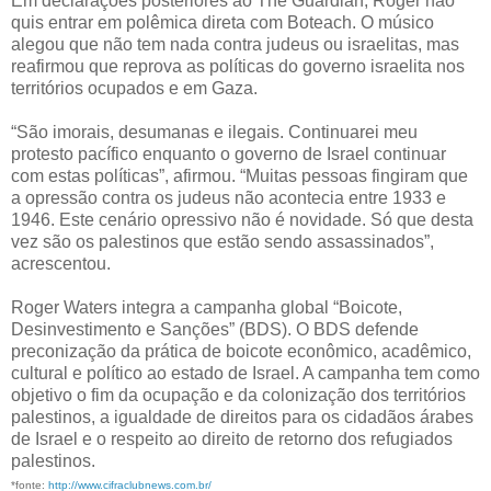
Em declarações posteriores ao The Guardian, Roger não
quis entrar em polêmica direta com Boteach. O músico
alegou que não tem nada contra judeus ou israelitas, mas
reafirmou que reprova as políticas do governo israelita nos
territórios ocupados e em Gaza.
“São imorais, desumanas e ilegais. Continuarei meu
protesto pacífico enquanto o governo de Israel continuar
com estas políticas”, afirmou. “Muitas pessoas fingiram que
a opressão contra os judeus não acontecia entre 1933 e
1946. Este cenário opressivo não é novidade. Só que desta
vez são os palestinos que estão sendo assassinados”,
acrescentou.
Roger Waters integra a campanha global “Boicote,
Desinvestimento e Sanções” (BDS). O BDS defende
preconização da prática de boicote econômico, acadêmico,
cultural e político ao estado de Israel. A campanha tem como
objetivo o fim da ocupação e da colonização dos territórios
palestinos, a igualdade de direitos para os cidadãos árabes
de Israel e o respeito ao direito de retorno dos refugiados
palestinos.
*fonte:
http://www.cifraclubnews.com.br/