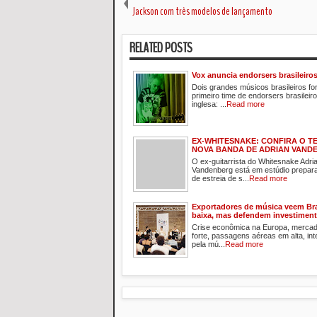
Jackson com três modelos de lançamento
RELATED POSTS
Vox anuncia endorsers brasileiro
Dois grandes músicos brasileiros f
primeiro time de endorsers brasilei
inglesa: ...
Read more
EX-WHITESNAKE: CONFIRA O T
NOVA BANDA DE ADRIAN VAND
O ex-guitarrista do Whitesnake Adri
Vandenberg está em estúdio prepar
de estreia de s...
Read more
Exportadores de música veem Bra
baixa, mas defendem investimen
Crise econômica na Europa, mercad
forte, passagens aéreas em alta, in
pela mú...
Read more