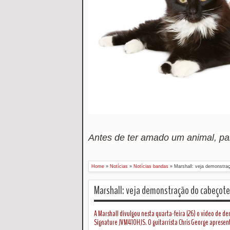
Antes de ter amado um animal, p
Home
»
Notícias
»
Notícias bandas
»
Marshall: veja demonstra
Marshall: veja demonstração do cabeçote
A Marshall divulgou nesta quarta-feira (26) o vídeo de d
Signature JVM410HJS. O guitarrista Chris George apresenta