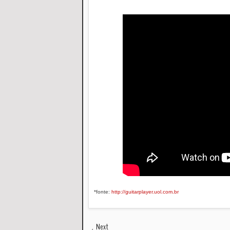
*fonte:
http://guitarplayer.uol.com.br
Next