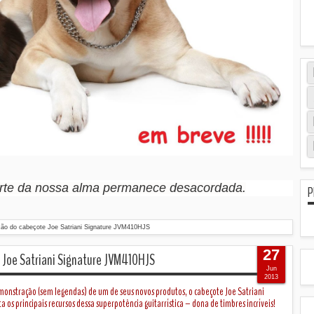
arte da nossa alma permanece desacordada.
P
ção do cabeçote Joe Satriani Signature JVM410HJS
27
 Joe Satriani Signature JVM410HJS
Jun
2013
emonstração (sem legendas) de um de seus novos produtos, o cabeçote Joe Satriani
 os principais recursos dessa superpotência guitarrística – dona de timbres incríveis!