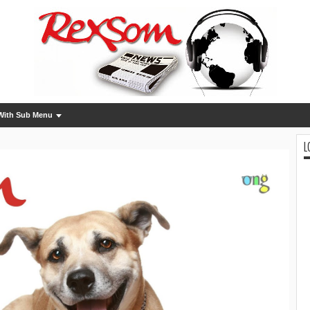
With Sub Menu
L