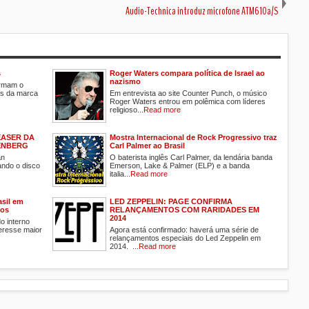
Audio-Technica introduz microfone ATM610a/S
s
Roger Waters compara política de Israel ao
nazismo
ormam o
ros da marca
Em entrevista ao site Counter Punch, o músico
Roger Waters entrou em polêmica com líderes
religioso...
Read more
EASER DA
Mostra Internacional de Rock Progressivo traz
ENBERG
Carl Palmer ao Brasil
an
O baterista inglês Carl Palmer, da lendária banda
ando o disco
Emerson, Lake & Palmer (ELP) e a banda
italia...
Read more
sil em
LED ZEPPELIN: PAGE CONFIRMA
tos
RELANÇAMENTOS COM RARIDADES EM
2014
o interno
teresse maior
Agora está confirmado: haverá uma série de
relançamentos especiais do Led Zeppelin em
2014. ...
Read more