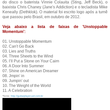
do disco o baterista Vinnie Colauita (Sting, Jeff Beck), o
baixista Chris Chaney (Jane's Addiction) e o tecladista Mike
Keneally (Dethklok). O material foi escrito logo após a turnê
que passou pelo Brasil, em outubro de 2012.
Veja abaixo a lista de faixas de 'Unstoppable
Momentum':
01. Unstoppable Momentum
02. Can't Go Back
03. Lies and Truths
04. Three Sheets to the Wind
05. I’ll Put a Stone on Your Cairn
06. A Door Into Summer
07. Shine on American Dreamer
08. Jmpin' in
09. Jumpin' out
10. The Weight of the World
11. A Celebration
*fonte:
http://guitarplayer.uol.com.br