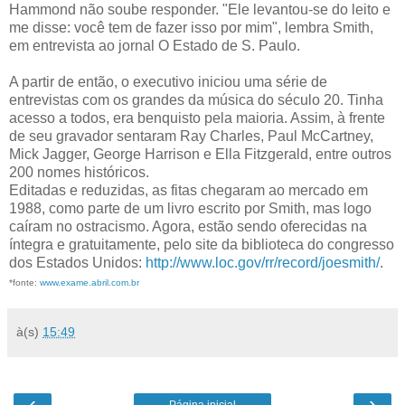
Hammond não soube responder. "Ele levantou-se do leito e
me disse: você tem de fazer isso por mim", lembra Smith,
em entrevista ao jornal O Estado de S. Paulo.
A partir de então, o executivo iniciou uma série de
entrevistas com os grandes da música do século 20. Tinha
acesso a todos, era benquisto pela maioria. Assim, à frente
de seu gravador sentaram Ray Charles, Paul McCartney,
Mick Jagger, George Harrison e Ella Fitzgerald, entre outros
200 nomes históricos.
Editadas e reduzidas, as fitas chegaram ao mercado em
1988, como parte de um livro escrito por Smith, mas logo
caíram no ostracismo. Agora, estão sendo oferecidas na
íntegra e gratuitamente, pelo site da biblioteca do congresso
dos Estados Unidos:
http://www.loc.gov/rr/record/joesmith/
.
*fonte:
www.exame.abril.com.br
à(s)
15:49
‹
›