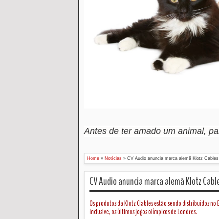
Antes de ter amado um animal, p
Home
»
Notícias
»
CV Audio anuncia marca alemã Klotz Cables
CV Audio anuncia marca alemã Klotz Cabl
Os produtos da Klotz Clables estão sendo distribuídos no
inclusive, os últimos jogos olímpicos de Londres.