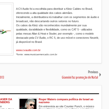
A CV Audio foi a escolhida para distribuir a Klotz Cables no Brasil,
oferecendo a alta qualidade dos cabos alemães.
Inicialmente, a distribuidora irá trabalhar com os segmentos de áudio e
broadcast, não descartando outros setores no futuro.
Os cabos da Klotz são reconhecidos mundialmente por sua
qualidade, durabilidade e flexibilidade, como os CAT 5 - utilizados
pelas mesas Allan & Heat e Studer, por exemplo -, como o modelo
destacado pela CV Áudio, o RC 5, de uso móvel e conectores Neutrik;
já disponível no Brasil.
www.cvaudio.com.br
*fonte: www.musicaemercado.com.br
Previous
2013
Giannini faz promoção de Natal
EASER DA
Roger Waters compara política de Israel ao
ENBERG
nazismo
an
Em entrevista ao site Counter Punch, o músico