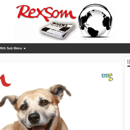
With Sub Menu
L