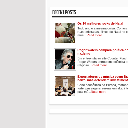
RECENT POSTS
Os 10 melhores rocks de Natal
Todo ano é a mesma coisa. Comerci
ruas enfeitadas, filmes de Natal no 
musi...
Read more
Roger Waters compara política de 
nazismo
Em entrevista ao site Counter Punc
Roger Waters entrou em polêmica c
religioso...
Read more
Exportadores de música veem Bra
baixa, mas defendem investimen
Crise econômica na Europa, mercad
forte, passagens aéreas em alta, in
pela mú...
Read more