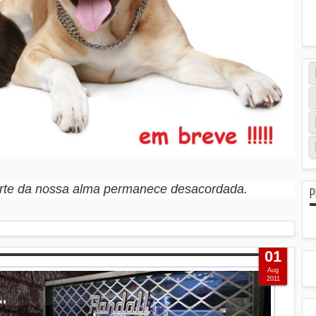
arte da nossa alma permanece desacordada.
P
01
Aug
2011