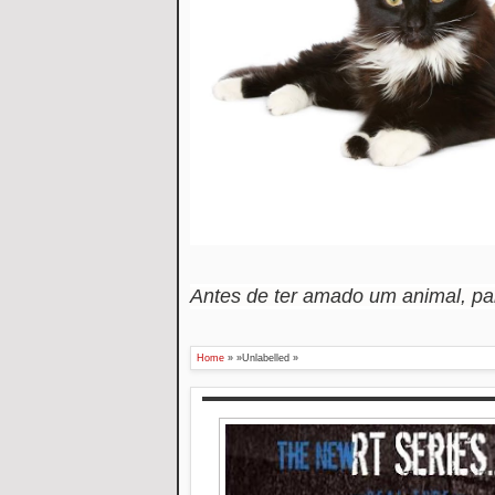
Antes de ter amado um animal, p
Home
» »Unlabelled »