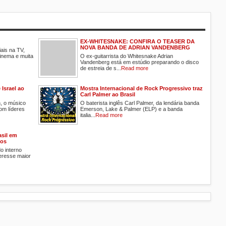
EX-WHITESNAKE: CONFIRA O TEASER DA
NOVA BANDA DE ADRIAN VANDENBERG
ais na TV,
cinema e muita
O ex-guitarrista do Whitesnake Adrian
Vandenberg está em estúdio preparando o disco
de estreia de s...
Read more
Israel ao
Mostra Internacional de Rock Progressivo traz
Carl Palmer ao Brasil
h, o músico
O baterista inglês Carl Palmer, da lendária banda
om líderes
Emerson, Lake & Palmer (ELP) e a banda
italia...
Read more
sil em
tos
o interno
teresse maior