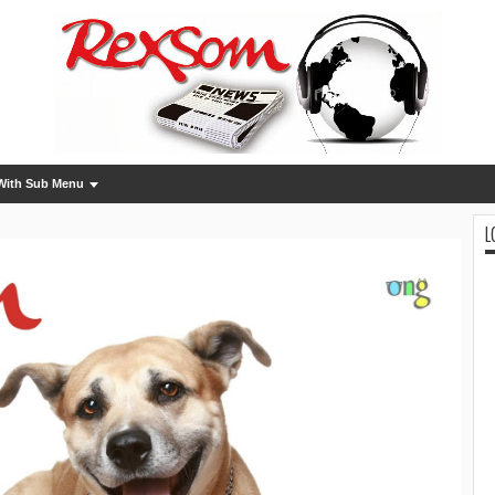
With Sub Menu
L